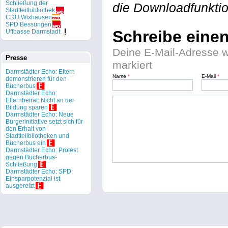
Schließung der
die Downloadfunkti
Stadtteilbibliothek
CDU Wixhausen
SPD Bessungen
Schreibe eine
Uffbasse Darmstadt
Deine E-Mail-Adresse wir
Presse
markiert
Darmstädter Echo: Eltern
Name
*
E-Mail
*
demonstrieren für den
Bücherbus
Darmstädter Echo:
Elternbeirat: Nicht an der
Bildung sparen
Darmstädter Echo: Neue
Bürgerinitiative setzt sich für
den Erhalt von
Stadtteilbliotheken und
Bücherbus ein
Darmstädter Echo: Protest
gegen Bücherbus-
Schließung
Darmstädter Echo: SPD:
Einsparpotenzial ist
ausgereizt