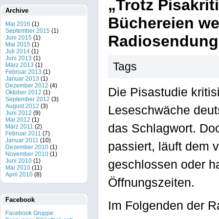
„Trotz Pisakri
Archive
Büchereien we
Mai 2016
(1)
September 2015
(1)
Radiosendung
Juni 2015
(1)
Mai 2015
(1)
Juli 2014
(1)
Juni 2013
(1)
Tags
März 2013
(1)
Februar 2013
(1)
Januar 2013
(1)
Dezember 2012
(4)
Die Pisastudie kriti
Oktober 2012
(1)
September 2012
(3)
August 2012
(3)
Leseschwäche deuts
Juni 2012
(9)
Mai 2012
(1)
das Schlagwort. Do
März 2011
(2)
Februar 2011
(7)
Januar 2011
(10)
passiert, läuft dem 
Dezember 2010
(1)
November 2010
(1)
Juni 2010
(1)
geschlossen oder h
Mai 2010
(11)
April 2010
(8)
Öffnungszeiten.
Facebook
Im Folgenden der R
Facebook Gruppe: