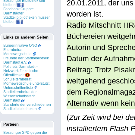
Bessunger Bibliothek soll
20.01.2011, der uns 
bleiben!
Facebook Gruppe:
worden ist.
Darmstädter
Stadtteilbibliotheken müssen
bleiben
Radio Mitschnitt HR
Büchereien weitgeh
Links zu anderen Seiten
Autorin und Sprech
Bürgerinitiative ONO
Elternbeirat
Mornewegschule
Datum der Aufnahme
Freunde der Stadtbibliothek
Darmstadt e.V.
Politnetz Darmstadt –
Beitrag: Trotz Pisa
Netzwerk für kritische
Öffentlichkeit
weitgehend geschlo
Schulelternbeirat
Mornewegschule unterstützt
Unterschriftenliste
dem Regionalmagaz
Stadtelternbeirat der
Wissenschaftsstadt
Darmstadt
Alternativ wenn kein 
Standorte der verschiedenen
Stadtteilbibliotheken
(
Zur Zeit wird bei de
Parteien
installiertem Flash 
Bessunger SPD gegen die