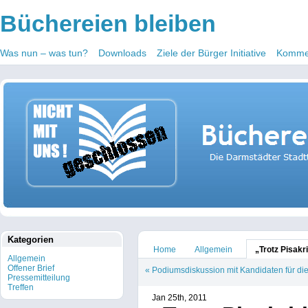
Büchereien bleiben
Was nun – was tun?
Downloads
Ziele der Bürger Initiative
Kommen
Kategorien
Home
Allgemein
„Trotz Pisak
Allgemein
Offener Brief
«
Podiumsdiskussion mit Kandidaten für di
Pressemitteilung
Treffen
Jan 25th, 2011